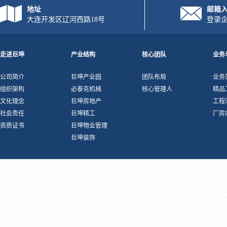
地址
邮箱
大连开发区辽河西路18号
登录
走进巨坤
产业结构
核心团队
业务
公司简介
巨坤产业园
团队布局
业务
组织架构
必泰克机械
核心管理人
精品
文化理念
巨坤房地产
工程
社会责任
巨坤精工
厂房
资质证书
巨坤物业管理
巨坤装饰