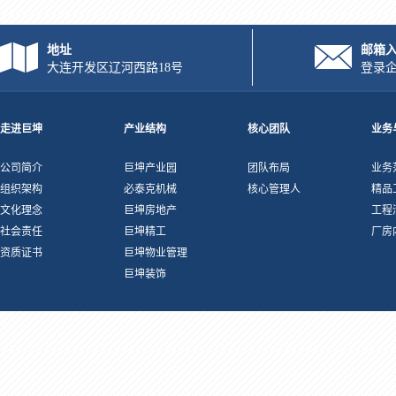
地址
邮箱
大连开发区辽河西路18号
登录
走进巨坤
产业结构
核心团队
业务
公司简介
巨坤产业园
团队布局
业务
组织架构
必泰克机械
核心管理人
精品
文化理念
巨坤房地产
工程
社会责任
巨坤精工
厂房
资质证书
巨坤物业管理
巨坤装饰