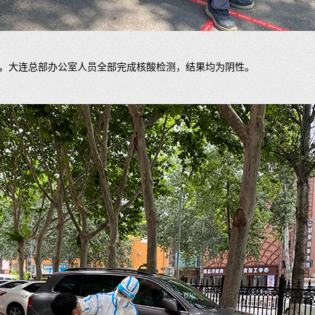
下，大连总部办公室人员全部完成核酸检测，结果均为阴性。