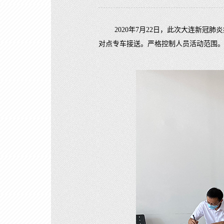
2020年7月22日，此次大连新冠肺
对点专车接送。严格控制人员活动范围