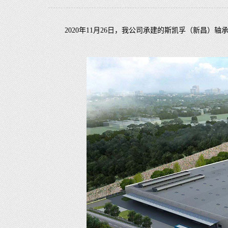
2020年11月26日，我公司承建的斯凯孚（新昌）