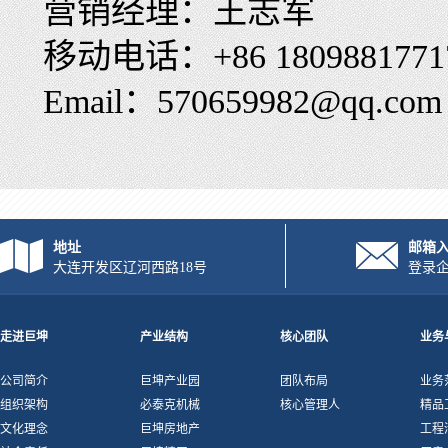
营销经理
：
王志军
移动电话
：+86
1809881771
Email
：
570659982@qq.com
地址
邮箱
大连开发区辽河西路18号
登录
走进巨坤
产业结构
核心团队
业务
公司简介
巨坤产业园
团队布局
业务
组织架构
必泰克机械
核心管理人
精品
文化理念
巨坤房地产
工程