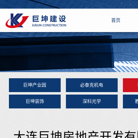
首页
巨坤产业园
必泰克机电
巨坤装饰
深科光学
大连巨坤房地产开发有